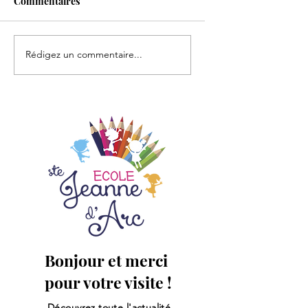
Commentaires
A la rencontre des
Spectacle "Même p
Rédigez un commentaire...
arbres...
peur"
Bonjour et merci
pour votre visite !
Découvrez toute l'actualité