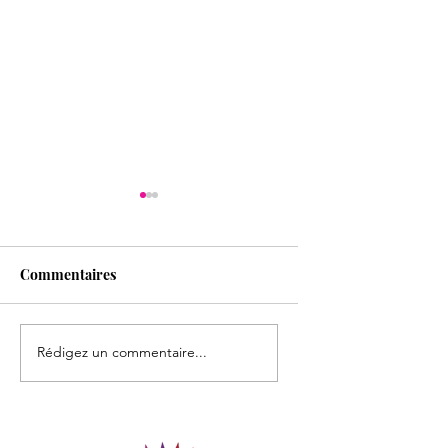
Commentaires
Journée maths
A la rencontre des
Rédigez un commentaire...
arbres...