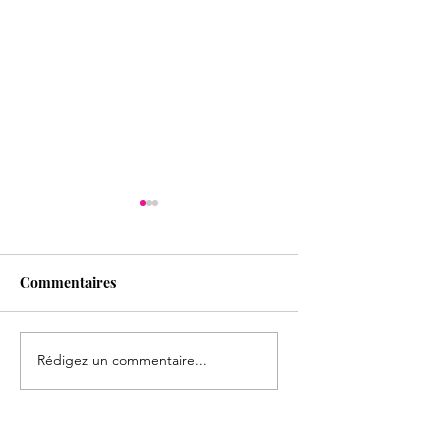
Commentaires
Joyeux Anniversaire !
Les anniversaires 
Rédigez un commentaire...
mois de mars