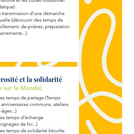
’histoire et les cultes musulman
daïque)
la transmission d’une démarche
tuelle (découvrir des temps de
illement, de prières, préparation
acrements...)
rosité et la solidarité
e sur le Monde)
des temps de partage (Temps
, anniversaires communs, ateliers
-âges...)
des temps d’échange
ignages de foi...)
es temps de solidarité (récolte