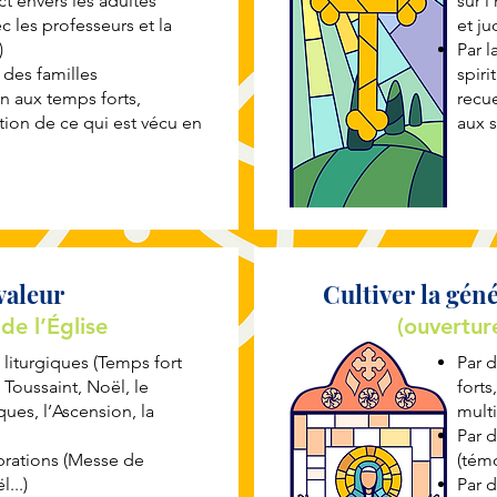
ct envers les adultes
sur l
c les professeurs et la
et ju
)
Par 
l des familles
spiri
on aux temps forts,
recue
on de ce qui est vécu en
aux s
valeur
Cultiver la géné
de l’Église
(ouvertur
s liturgiques (Temps fort
Par 
 Toussaint, Noël, le
forts
ues, l’Ascension, la
multi
Par 
ébrations (Messe de
(témo
...)
Par d