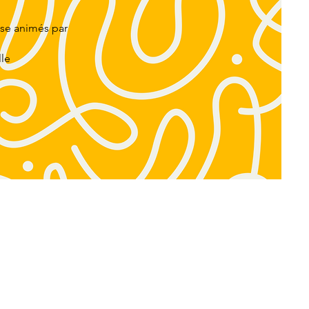
hèse animés par
lle
P