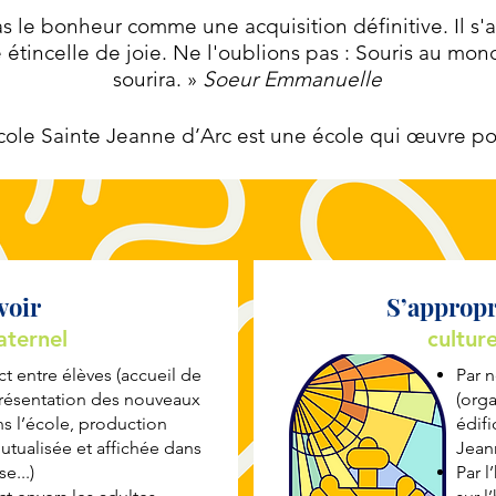
 le bonheur comme une acquisition définitive. Il s'a
une étincelle de joie. Ne l'oublions pas : Souris au mo
sourira. »
Soeur Emmanuelle
cole Sainte Jeanne d’Arc est une école qui œuvre po
voir
S’appropr
aternel
culture
ct entre élèves (accueil de
Par n
présentation des nouveaux
(orga
ns l’école, production
édifi
utualisée et affichée dans
Jeann
e...)
Par l