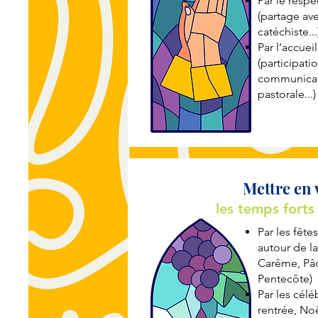
Par le respe
(partage ave
catéchiste...
Par l’accuei
(participati
communicati
pastorale...)
Mettre en 
les temps forts 
Par les fête
autour de la
Carême, Pâq
Pentecôte)
Par les cél
rentrée, Noël