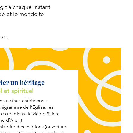
git à chaque instant
nde et le monde te
ur :
ier un héritage
l et spirituel
os racines chrétiennes
nigramme de l’Église, les
ces religieux, la vie de Sainte
e d’Arc...)
’histoire des religions (ouverture