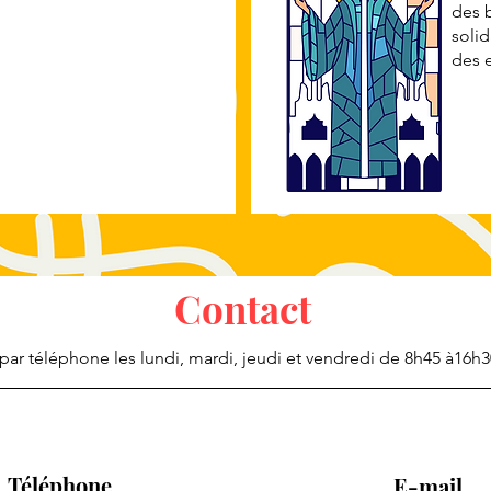
des 
solid
des e
Contact
ar téléphone les lundi, mardi, jeudi et vendredi de 8h45 à
16h3
Téléphone
E-mail