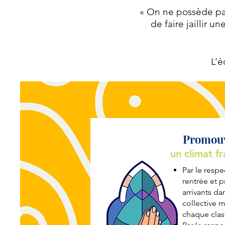
« On ne possède pas
de faire jaillir 
L’é
Promou
un climat fr
Par le respe
rentrée et 
arrivants da
collective m
chaque class