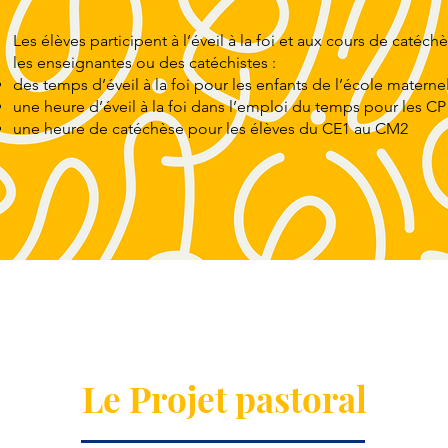
Les élèves participent à l’éveil à la foi et aux cours de catéc
les enseignantes ou des catéchistes :
des temps d’éveil à la foi pour les enfants de l’école materne
une heure d’éveil à la foi dans l’emploi du temps pour les C
une heure de catéchèse pour les élèves du CE1 au CM2
Le Projet pastoral