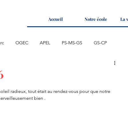
Accueil
Notre école
La v
rc
OGEC
APEL
PS-MS-GS
GS-CP
6
oleil radieux, tout était au rendez-vous pour que notre 
erveilleusement bien .