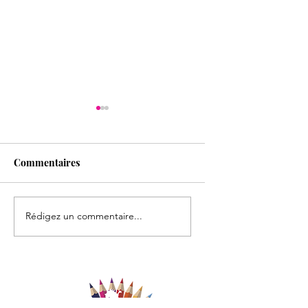
Commentaires
Journée maths
A la rencontre des
Rédigez un commentaire...
arbres...